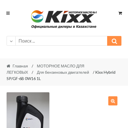
Skip
Skip
to
to
navigation
content
Главная
/
МОТОРНОЕ МАСЛО ДЛЯ
ЛЕГКОВЫХ
/
Для бензиновых двигателей
/ Kixx Hybrid
SP/GF-6B 0W16 1L