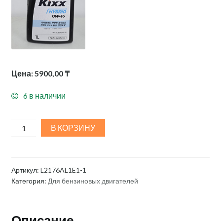
Цена:
5900,00
₸
6 в наличии
Kixx
В КОРЗИНУ
Hybrid
SP/GF-
6B
Артикул:
L2176AL1E1-1
0W16
Категория:
Для бензиновых двигателей
1L
quantity
Описание