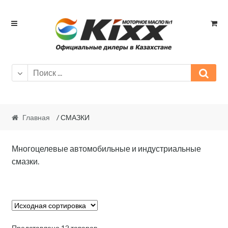
Skip
Skip
to
to
navigation
content
Главная
/ СМАЗКИ
Многоцелевые автомобильные и индустриальные
смазки.
Представлено 12 товаров