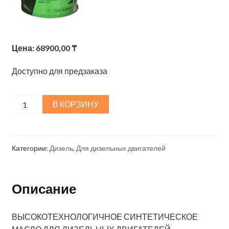
Цена:
68900,00
₸
Доступно для предзаказа
KIXX
В КОРЗИНУ
HD-
1
CI-
Категории:
Дизель
,
Для дизельных двигателей
4/SL
10w40
20L
Описание
quantity
ВЫСОКОТЕХНОЛОГИЧНОЕ СИНТЕТИЧЕСКОЕ