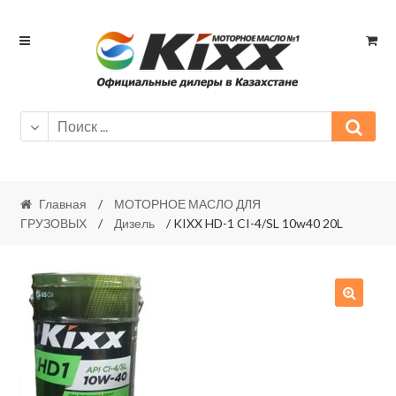
Skip
Skip
to
to
navigation
content
Главная
/
МОТОРНОЕ МАСЛО ДЛЯ
ГРУЗОВЫХ
/
Дизель
/ KIXX HD-1 CI-4/SL 10w40 20L