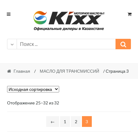
Skip
Skip
to
to
navigation
content
Главная
/
МАСЛО ДЛЯ ТРАНСМИССИЙ
/ Страница 3
Отображение 25–32 из 32
←
1
2
3