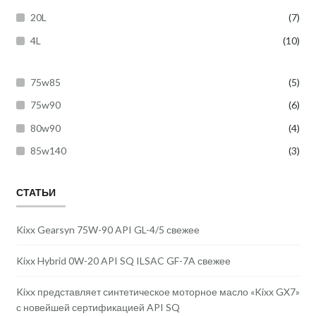
20L
(7)
4L
(10)
75w85
(5)
75w90
(6)
80w90
(4)
85w140
(3)
СТАТЬИ
Kixx Gearsyn 75W-90 API GL-4/5 свежее
Kixx Hybrid 0W-20 API SQ ILSAC GF-7A свежее
Kixx представляет синтетическое моторное масло «Kixx GX7»
с новейшей сертификацией API SQ