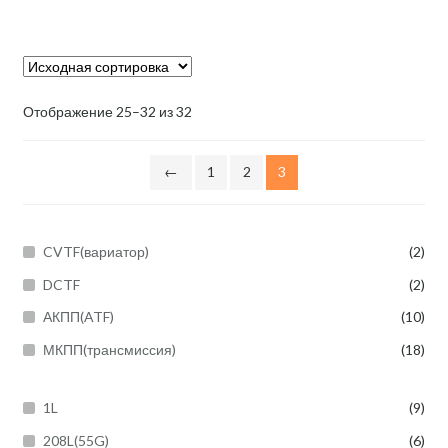
Отображение 25–32 из 32
←
1
2
3
CVTF(вариатор)
(2)
DCTF
(2)
АКПП(ATF)
(10)
МКПП(трансмиссия)
(18)
1L
(9)
208L(55G)
(6)