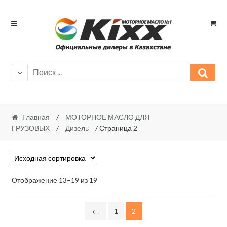
Skip
Skip
to
to
navigation
content
Главная
/
МОТОРНОЕ МАСЛО ДЛЯ
ГРУЗОВЫХ
/
Дизель
/ Страница 2
Отображение 13–19 из 19
←
1
2