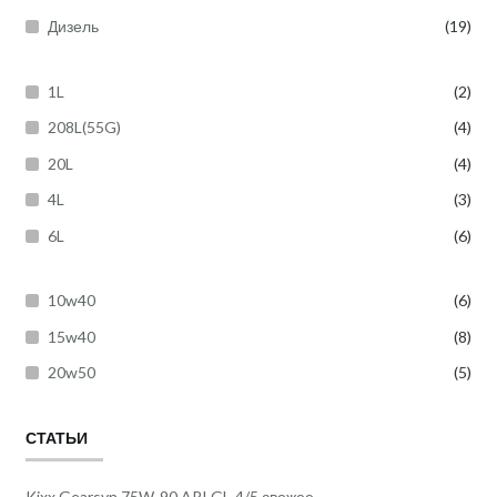
Дизель
(19)
1L
(2)
208L(55G)
(4)
20L
(4)
4L
(3)
6L
(6)
10w40
(6)
15w40
(8)
20w50
(5)
СТАТЬИ
Kixx Gearsyn 75W-90 API GL-4/5 свежее