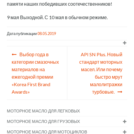
памяти наших победивших соотечественников!
9 мая Выходной. С 10 мая в обычном режиме.
Дата публикации
08.05.2019
Навигация
Выбор года в
API SN Plus. Новый
по
категории смазочных
стандарт моторных
материалов на
масел. Или почему
записям
ежегодной премии
быстро мрут
«Korea First Brand
малолитражки
Awards»
турбовые.
МОТОРНОЕ МАСЛО ДЛЯ ЛЕГКОВЫХ
МОТОРНОЕ МАСЛО ДЛЯ ГРУЗОВЫХ
МОТОРНОЕ МАСЛО ДЛЯ МОТОЦИКЛОВ