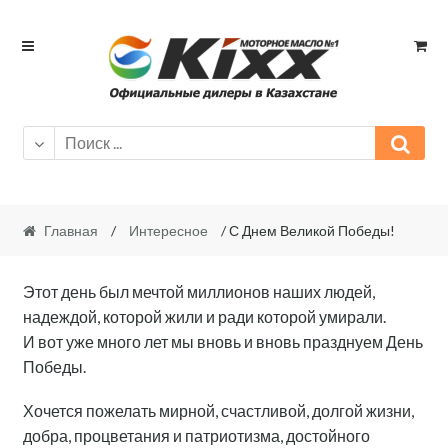
Skip
Skip
to
to
navigation
content
Главная
/
Интересное
/ С Днем Великой Победы!
Этот день был мечтой миллионов наших людей,
надеждой, которой жили и ради которой умирали.
И вот уже много лет мы вновь и вновь празднуем День
Победы.
Хочется пожелать мирной, счастливой, долгой жизни,
добра, процветания и патриотизма, достойного